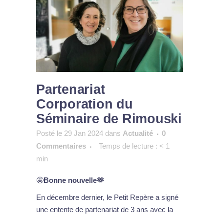
Partenariat
Corporation du
Séminaire de Rimouski
Posté le 29 Jan 2024
dans
Actualité
0
Commentaires
Temps de lecture :
< 1
min
🤩
Bonne nouvelle🫶
En décembre dernier, le Petit Repère a signé
une entente de partenariat de 3 ans avec la