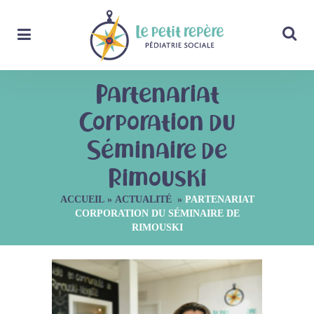
Partenariat
Corporation du
Séminaire de
Rimouski
ACCUEIL
»
ACTUALITÉ
»
PARTENARIAT
CORPORATION DU SÉMINAIRE DE
RIMOUSKI