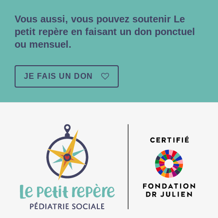
Vous aussi, vous pouvez soutenir Le
petit repère en faisant un don ponctuel
ou mensuel.
JE FAIS UN DON