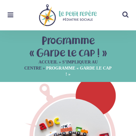
Programme
« Garde le cap ! »
ACCUEIL
»
S’IMPLIQUER AU
CENTRE
»
PROGRAMME « GARDE LE CAP
! »