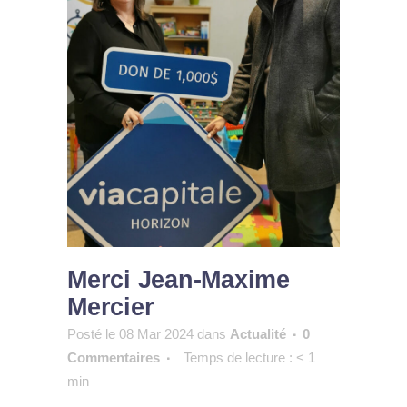
Merci Jean-Maxime
Mercier
Posté le 08 Mar 2024
dans
Actualité
0
Commentaires
Temps de lecture :
< 1
min