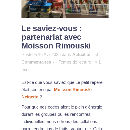
Le saviez-vous :
partenariat avec
Moisson Rimouski
Posté le 16 Avr 2025
dans
Actualité
0
Commentaires
Temps de lecture :
< 1
min
Est-ce que vous saviez que Le petit repère
était soutenu par
Moisson Rimouski-
Neigette
?
Pour que nos cocos aient le plein d’énergie
durant les groupes ou les rencontres
individuelles, nous offrons des collations :
barre tendre, jus de fruits, yaourt, etc. Cela