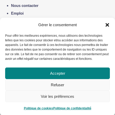
Nous contacter
Emploi
Notre actualité
Gérer le consentement
Politique de confidentialité
Pour offrir les meilleures expériences, nous utilisons des technologies
telles que les cookies pour stocker et/ou accéder aux informations des
appareils. Le fait de consentir à ces technologies nous permettra de traiter
Liens utiles :
des données telles que le comportement de navigation ou les ID uniques
sur ce site. Le fait de ne pas consentir ou de retirer son consentement peut
avoir un effet négatif sur certaines caractéristiques et fonctions.
Fondation du Dr Julien
Alliance québécoise de la pédiatrie sociale en
Accepter
communauté – AQPSC
Refuser
Voir les préférences
2019 - 2026 © Copyright
Le petit repère pédiatrie sociale
Politique de cookies
Politique de confidentialité
Réalisation avec ❤ par
Virginie Dardenne