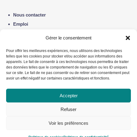
Nous contacter
Emploi
Notre actualité
Gérer le consentement
Politique de confidentialité
Pour offrir les meilleures expériences, nous utilisons des technologies
telles que les cookies pour stocker et/ou accéder aux informations des
appareils. Le fait de consentir à ces technologies nous permettra de traiter
Liens utiles :
des données telles que le comportement de navigation ou les ID uniques
sur ce site. Le fait de ne pas consentir ou de retirer son consentement peut
avoir un effet négatif sur certaines caractéristiques et fonctions.
Fondation du Dr Julien
Alliance québécoise de la pédiatrie sociale en
Accepter
communauté – AQPSC
Refuser
Voir les préférences
2019 - 2026 © Copyright
Le petit repère pédiatrie sociale